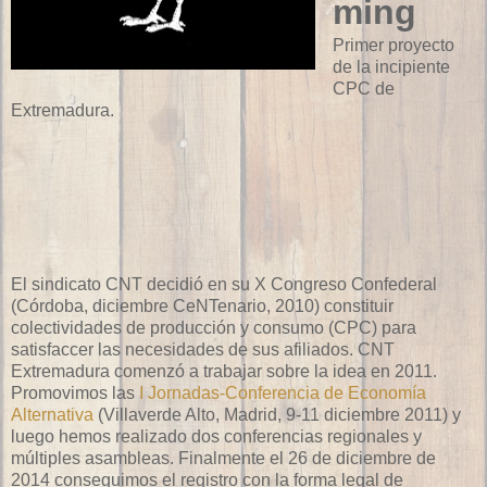
ming
Primer proyecto
de la incipiente
CPC de
Extremadura.
El sindicato CNT decidió en su X Congreso Confederal
(Córdoba, diciembre CeNTenario, 2010) constituir
colectividades de producción y consumo (CPC) para
satisfaccer las necesidades de sus afiliados. CNT
Extremadura comenzó a trabajar sobre la idea en 2011.
Promovimos las
I Jornadas-Conferencia de Economía
Alternativa
(Villaverde Alto, Madrid, 9-11 diciembre 2011) y
luego hemos realizado dos conferencias regionales y
múltiples asambleas. Finalmente el 26 de diciembre de
2014 conseguimos el registro con la forma legal de