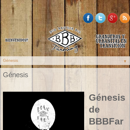
▼
Génesis
Génesis
de
BBBFar